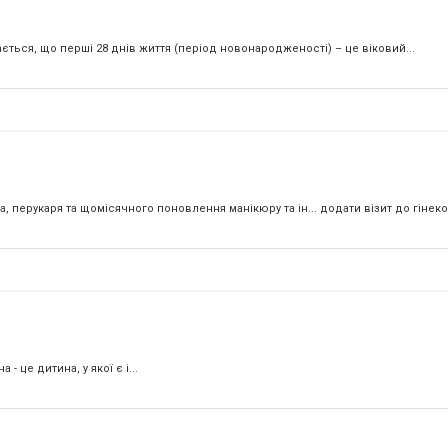
ся, що перші 28 днів життя (період новонародженості) – це віковий...
 перукаря та щомісячного поновлення манікюру та ін... додати візит до гінекол
це дитина, у якої є і...