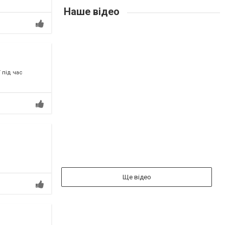
Наше відео
 під час
Ще відео