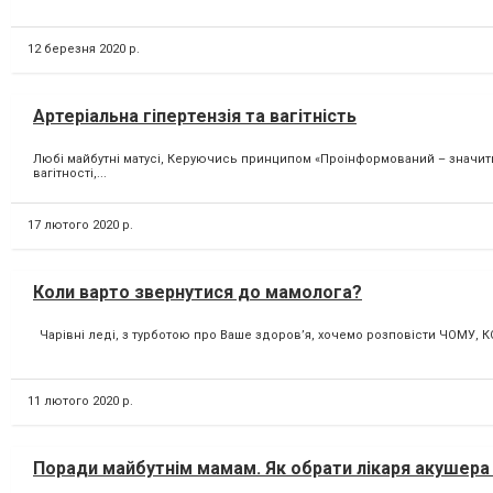
12 березня 2020 р.
Артеріальна гіпертензія та вагітність
Любі майбутні матусі, Керуючись принципом «Проінформований – значить 
вагітності,...
17 лютого 2020 р.
Коли варто звернутися до мамолога?
Чарівні леді, з турботою про Ваше здоров’я, хочемо розповісти ЧОМУ, КО
11 лютого 2020 р.
Поради майбутнім мамам. Як обрати лікаря акушера і 