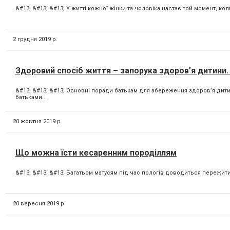
&#13; &#13; &#13; У житті кожної жінки та чоловіка настає той момент, коли
2 грудня 2019 р.
Здоровий спосіб життя – запорука здоров’я дитини
&#13; &#13; &#13; Основні поради батькам для збереження здоров’я дит
батьками...
20 жовтня 2019 р.
Що можна їсти кесаренним породіллям
&#13; &#13; &#13; Багатьом матусям під час пологів доводиться пережити 
20 вересня 2019 р.