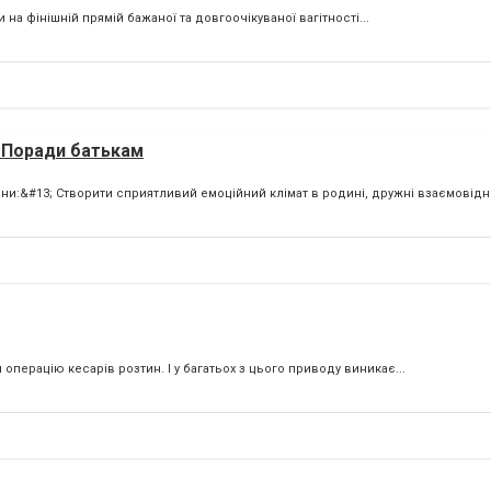
 на фінішній прямій бажаної та довгоочікуваної вагітності...
. Поради батькам
ини:&#13; Створити сприятливий емоційний клімат в родині, дружні взаємовід
операцію кесарів розтин. І у багатьох з цього приводу виникає...