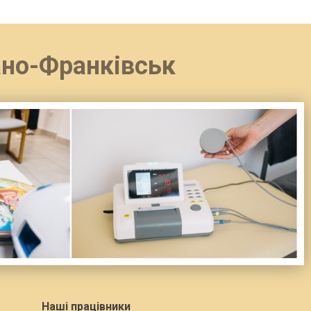
вано-Франківськ
Наші працівники