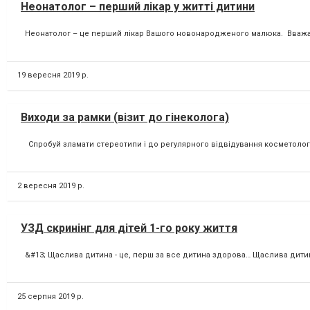
Неонатолог – перший лікар у житті дитини
Неонатолог – це перший лікар Вашого новонародженого малюка. Вважаєть
19 вересня 2019 р.
Виходи за рамки (візит до гінеколога)
⠀ Спробуй зламати стереотипи і до регулярного відвідування косметолога,
2 вересня 2019 р.
УЗД скринінг для дітей 1-го року життя
&#13; Щаслива дитина - це, перш за все дитина здорова… Щаслива дитина - 
25 серпня 2019 р.