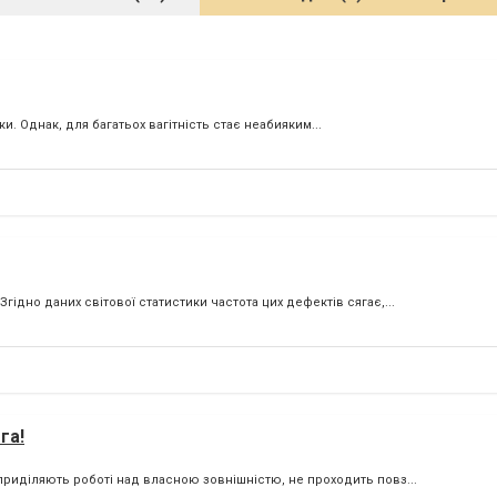
нки. Однак, для багатьох вагітність стає неабияким...
гідно даних світової статистики частота цих дефектів сягає,...
га!
 приділяють роботі над власною зовнішністю, не проходить повз...