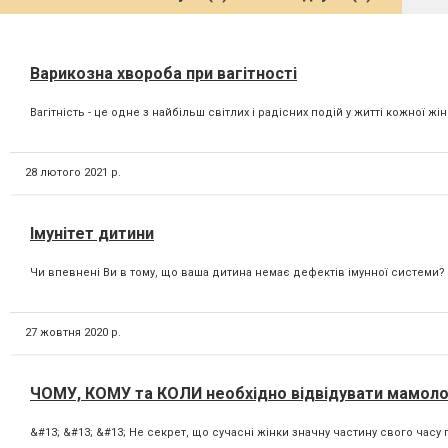
Варикозна хвороба при вагітності
Вагітність - це одне з найбільш світлих і радісних подій у житті кожної жі
28 лютого 2021 р.
Імунітет дитини
Чи впевнені Ви в тому, що ваша дитина немає дефектів імунної системи? З
27 жовтня 2020 р.
ЧОМУ, КОМУ та КОЛИ необхідно відвідувати мамоло
&#13; &#13; &#13; Не секрет, що сучасні жінки значну частину свого часу