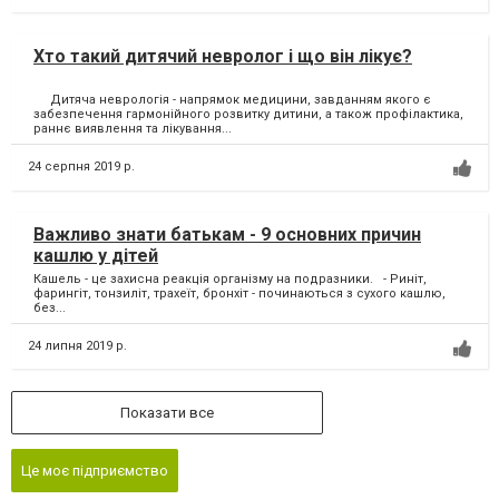
Хто такий дитячий невролог і що він лікує?
Дитяча неврологія - напрямок медицини, завданням якого є
забезпечення гармонійного розвитку дитини, а також профілактика,
раннє виявлення та лікування...
24 серпня 2019 р.
Важливо знати батькам - 9 основних причин
кашлю у дітей
Кашель - це захисна реакція організму на подразники. - Риніт,
фарингіт, тонзиліт, трахеїт, бронхіт - починаються з сухого кашлю,
без...
24 липня 2019 р.
Показати все
Це моє підприємство