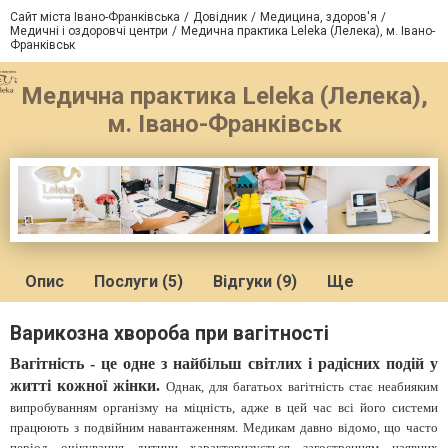
Сайт міста Івано-Франківська
Довідник
Медицина, здоров'я
Медичні і оздоровчі центри
Медична практика Leleka (Лелека), м. Івано-
Франківськ
Медична практика Leleka (Лелека),
м. Івано-Франківськ
Опис
Послуги (5)
Відгуки (9)
Ще
Варикозна хвороба при вагітності
Вагітність - це одне з найбільш світлих і радісних подій у
житті кожної жінки.
Однак, для багатьох вагітність стає неабияким
випробуванням організму на міцність, адже в цей час всі його системи
працюють з подвійним навантаженням. Медикам давно відомо, що часто
період очікування дитини характеризується загостренням наявних