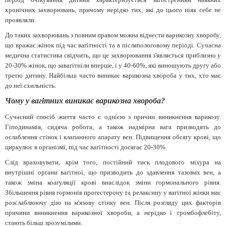
хронічних захворювань, причому нерідко тих, які до цього ніяк себе не
проявляли.
До таких захворювань з повним правом можна віднести варикозну хворобу,
що вражає жінок під час вагітності та в післяпологовому періоді. Сучасна
медична статистика свідчить, що це захворювання з'являється приблизно у
20-30% жінок, що завагітніли вперше, і у 40-60%, які виношують другу або
третю дитину. Найбільш часто виникає варикозна хвороба у тих, хто має
до неї схильність.
Чому у вагітних виникає варикозна хвороба?
Сучасний спосіб життя часто є однією з причин виникнення варикозу.
Гіподинамія, сидяча робота, а також надмірна вага призводять до
ослаблення стінок і клапанного апарату вен. Підвищення обсягу крові, що
циркулює в організмі, під час вагітності досягає 20-30%.
Слід враховувати, крім того, постійний тиск плодового міхура на
внутрішні органи вагітної, що призводить до здавлення тазових вен, а
також зміна коагуляції крові внаслідок зміни гормонального рівня.
Збільшення рівня гормонів прогестерону та релаксину у вагітної жінки має
розслаблюючу дію на м'язову стінку вен. Після розгляду цих факторів
причини виникнення варикозної хвороби, а нерідко і тромбофлебіту,
стають більш зрозумілими.