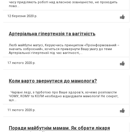
часу приділяють роботі над власною зовнішністю, не проходить
повз...
12 березня 2020 р.
Артеріальна гіпертензія та вагітність
Любі майбутні матусі, Керуючись принципом «Проінформований –
значить озброєний», хочеться привернути Вашу увагу до теми
Артеріальної гіпертензії під час вагітності,...
17 лютого 2020 р.
Коли варто звернутися до мамолога?
Чарівні леді, з турботою про Ваше здоров’я, хочемо розповісти
ЧОМУ, КОМУ та КОЛИ необхідно відвідувати мамолога! Не секрет,
що...
11 лютого 2020 р.
Поради майбутнім мамам. Як обрати лікаря