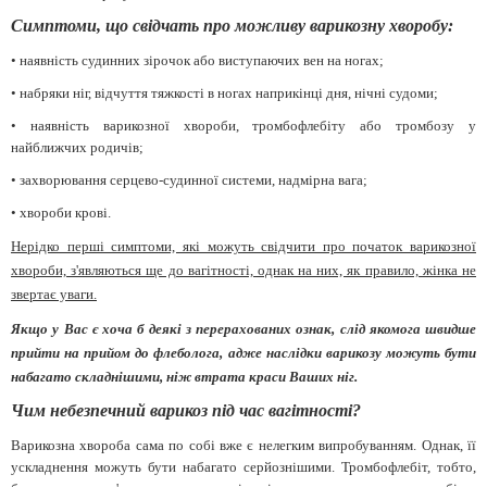
Симптоми, що свідчать про можливу варикозну хворобу:
• наявність судинних зірочок або виступаючих вен на ногах;
• набряки ніг, відчуття тяжкості в ногах наприкінці дня, нічні судоми;
• наявність варикозної хвороби, тромбофлебіту або тромбозу у
найближчих родичів;
• захворювання серцево-судинної системи, надмірна вага;
• хвороби крові.
Нерідко перші симптоми, які можуть свідчити про початок варикозної
хвороби, з'являються ще до вагітності, однак на них, як правило, жінка не
звертає уваги.
Якщо у Вас є хоча б деякі з перерахованих ознак, слід якомога швидше
прийти на прийом до флеболога, адже наслідки варикозу можуть бути
набагато складнішими, ніж втрата краси Ваших ніг.
Чим небезпечний варикоз під час вагітності?
Варикозна хвороба сама по собі вже є нелегким випробуванням. Однак, її
ускладнення можуть бути набагато серйознішими. Тромбофлебіт, тобто,