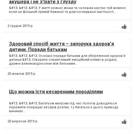
акушера і не з'їхати з глузду
&#13; &#13; &#13; У житті кожної жінки та чоловіка настає той момент,
коли на фінішній прямій бажаної та довгоочікуваної вагітності...
2 грудня 2019 р.
Здоровий спосіб життя – запорука здоров’я
дитини. Поради батькам
&#13; &#13; &#13; Основні поради батькам для збереження здоров’я
дитини:&#13; Створити сприятливий емоційний клімат в родині,
дружні взаємовідносини між батьками...
20 жовтня 2019 р.
Що можна їсти кесаренним породіллям
&#13; &#13; &#13; Багатьом матусям під час пологів доводиться
пережити операцію кесарів розтин. І у багатьох з цього приводу
виникає...
20 вересня 2019 р.