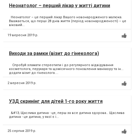
Неонатолог – перший лікар у житті дитини
Неонатолог – це перший лікар Вашого новонародженого малюка.
Вважається, що перші 28 днів життя (період новонародженості) – це
віковий...
19 вересня 2019 р.
Виходи за рамки (візит до гінеколога)
⠀ Спробуй зламати стереотипи і до регулярного відвідування
косметолога, перукаря та щомісячного поновлення манікюру та ін...
додати візит до гінеколога....
2 вересня 2019 р.
УЗД скринінг для дітей 1-го року життя
&#13; Щаслива дитина - це, перш за все дитина здорова… Щаслива
дитина - це дитина, у якої є і...
25 серпня 2019 р.