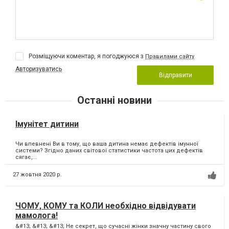
Розміщуючи коментар, я погоджуюся з
Правилами сайту
Авторизуватись
Відправити
Останні новини
Імунітет дитини
Чи впевнені Ви в тому, що ваша дитина немає дефектів імунної
системи? Згідно даних світової статистики частота цих дефектів
сягає,...
27 жовтня 2020 р.
ЧОМУ, КОМУ та КОЛИ необхідно відвідувати
мамолога!
&#13; &#13; &#13; Не секрет, що сучасні жінки значну частину свого